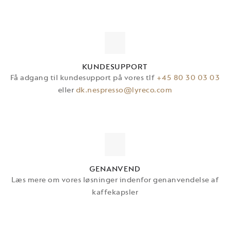
KUNDESUPPORT
Få adgang til kundesupport på vores tlf
+45 80 30 03 03
eller
dk.nespresso@lyreco.com
GENANVEND
Læs mere om vores løsninger indenfor genanvendelse af
TILMELD DIG
kaffekapsler
VORES