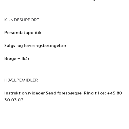
Formular til at sende mails med de anbefalede kaffemaskiner.
KUNDESUPPORT
Virksomhedstype
(Påkrævet)
Persondatapolitik
Salgs- og leveringsbetingelser
Serverer du mælk i kaffen
(Påkrævet)
Brugervilkår
Antal solgte kopper dagligt
HJÆLPEMIDLER
Instruktionsvideoer
Send forespørgsel
Ring til os: +45 80
30 03 03
Antal medarbejdere