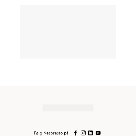
Firmanavn
(Påkrævet)
CVR-nummer
(Påkrævet)
Kontaktperson
(Påkrævet)
Telefonnummer
(Påkrævet)
Email
(Påkrævet)
Følg Nespresso på