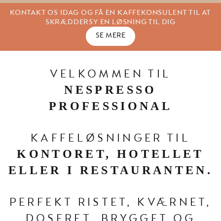
SE MERE
SE MERE
KONTAKT OS IDAG OG FÅ EN KAFFEKONSULENT TIL AT
SKRÆDDERSY EN LØSNING TIL DIG
SE MERE
VELKOMMEN TIL
NESPRESSO
PROFESSIONAL
KAFFELØSNINGER TIL
KONTORET, HOTELLET
ELLER I RESTAURANTEN.
PERFEKT RISTET, KVÆRNET,
DOSERET, BRYGGET OG