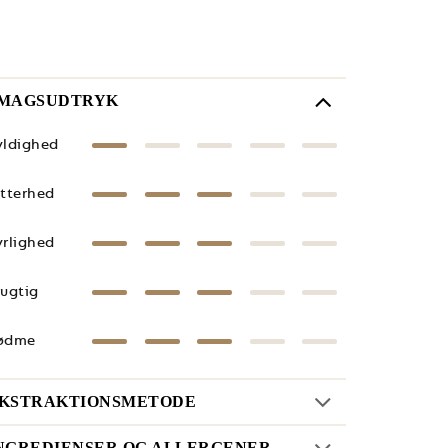
MAGSUDTRYK
yldighed
itterhed
yrlighed
rugtig
ødme
KSTRAKTIONSMETODE
NGREDIENSER OG ALLERGENER