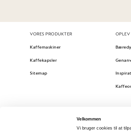
Firmanavn
(Påkrævet)
CVR-nummer
(Påkrævet)
VORES PRODUKTER
OPLEV
Kaffemaskiner
Bæredy
Kontaktperson
(Påkrævet)
Kaffekapsler
Genanv
Sitemap
Inspira
Telefonnummer
(Påkrævet)
Kaffeo
Email
(Påkrævet)
Velkommen
Vi bruger cookies til at til