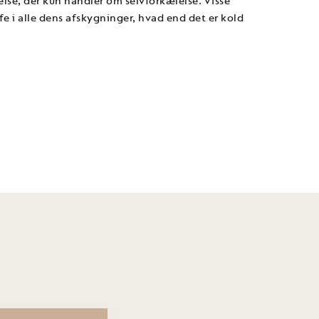
else, der kun handler om selvforkælelse. Visse
affe i alle dens afskygninger, hvad end det er kold