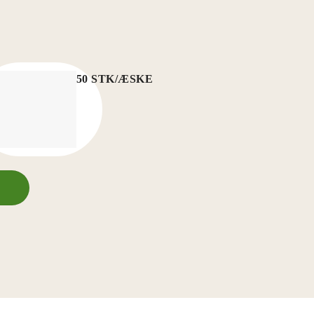
50 STK/ÆSKE
RØR
K