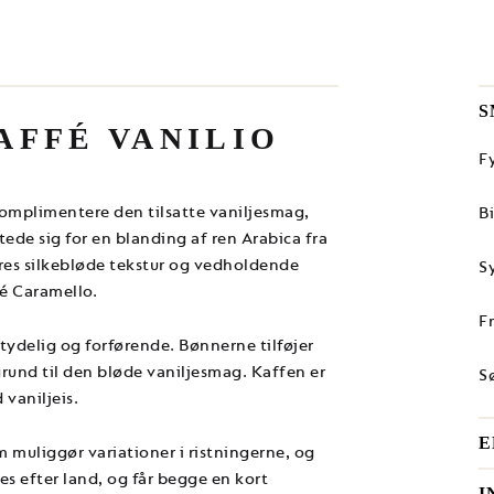
S
AFFÉ VANILIO
F
komplimentere den tilsatte vaniljesmag,
B
ede sig for en blanding af ren Arabica fra
res silkebløde tekstur og vedholdende
S
é Caramello.
F
r tydelig og forførende. Bønnerne tilføjer
grund til den bløde vaniljesmag. Kaffen er
S
vaniljeis.
E
m muliggør variationer i ristningerne, og
s efter land, og får begge en kort
I