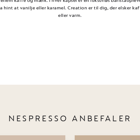
ellem kaffe og mælk. I hver kapsel er en luksuriøs baristaoplev
ra hint at vanilje eller karamel. Creation er til dig, der elsker k
eller varm.
NESPRESSO ANBEFALER