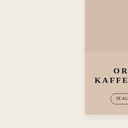
Formular til at sende mails med de anbefalede kaffemaskiner.
Virksomhedstype
(Påkrævet)
Serverer du mælk i kaffen
(Påkrævet)
OR
Antal solgte kopper dagligt
KAFF
SE A
Antal medarbejdere