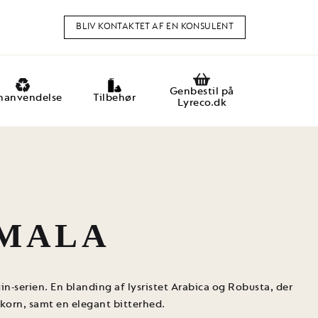
BLIV KONTAKTET AF EN KONSULENT
Genbestil på
nanvendelse
Tilbehør
Lyreco.dk
MALA
n-serien. En blanding af lysristet Arabica og Robusta, der
 korn, samt en elegant bitterhed.