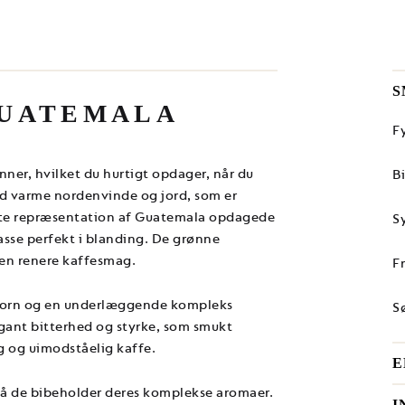
S
GUATEMALA
F
ner, hvilket du hurtigt opdager, når du
B
ed varme nordenvinde og jord, som er
dste repræsentation af Guatemala opdagede
S
asse perfekt i blanding. De grønne
 en renere kaffesmag.
F
 korn og en underlæggende kompleks
S
gant bitterhed og styrke, som smukt
g og uimodståelig kaffe.
E
 så de bibeholder deres komplekse aromaer.
I