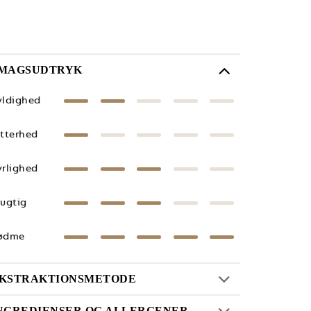
MAGSUDTRYK
yldighed
itterhed
yrlighed
rugtig
ødme
KSTRAKTIONSMETODE
NGREDIENSER OG ALLERGENER