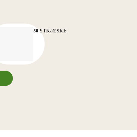
50 STK/ÆSKE
RØR
K