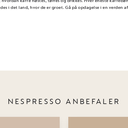
et hvordan kaffe høstes, tørres og drikkes. Hver eneste kaffeb
des i det land, hvor de er groet. Gå på opdagelse i en verden af
NESPRESSO ANBEFALER