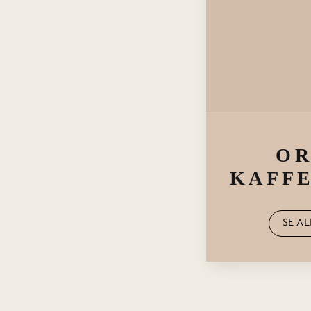
Formular til at sende mails med de anbefalede kaffemaskiner.
Virksomhedstype
(Påkrævet)
Serverer du mælk i kaffen
(Påkrævet)
OR
Antal solgte kopper dagligt
KAFF
SE A
Antal medarbejdere
Firmanavn
(Påkrævet)