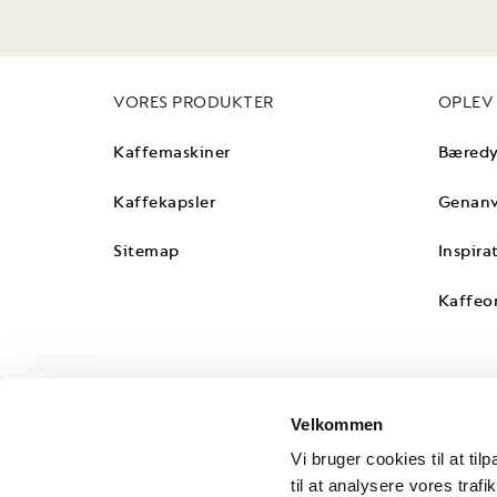
CVR-nummer
(Påkrævet)
VORES PRODUKTER
OPLEV
Kaffemaskiner
Bæredy
Kontaktperson
(Påkrævet)
Kaffekapsler
Genanv
Sitemap
Inspira
Telefonnummer
(Påkrævet)
Kaffeo
Email
(Påkrævet)
Velkommen
Vi bruger cookies til at til
Anbefalede kaffemaskiner
(Påkrævet)
til at analysere vores tra