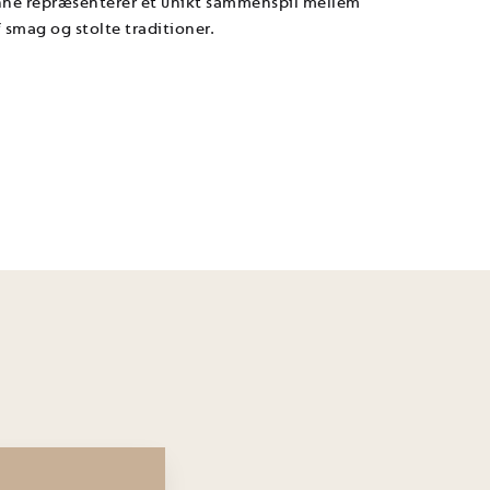
ønne repræsenterer et unikt sammenspil mellem
 smag og stolte traditioner.