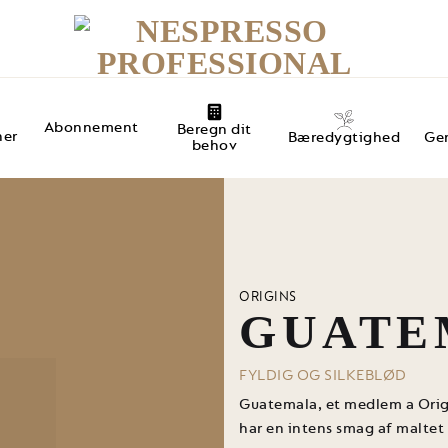
Abonnement
Beregn dit
ner
Ge
Bæredygtighed
behov
ORIGINS
GUATE
FYLDIG OG SILKEBLØD
Guatemala, et medlem a Origi
har en intens smag af maltet