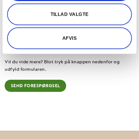
Hos Nespresso Professional forstår vi vigtigheden af gode
relationer. Vi er her for at støtte dig i hver fase af din
TILLAD VALGTE
kafferejse og vi er altid klar til at gå den ekstra mil for at
sikre din tilfredshed. Så tag det næste skridt i dag og
oplev, hvordan Nespresso Professional kan gøre en forskel
AFVIS
for din virksomhed. Fordi vi ved, at en god kop kaffe kan
gøre en stor forskel.
Vil du vide mere? Blot tryk på knappen nedenfor og
udfyld formularen.
SEND FORESPØRGSEL