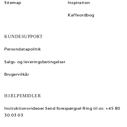
Sitemap
Inspiration
Kaffeordbog
Formular til at sende mails med de anbefalede kaffemaskiner.
KUNDESUPPORT
Virksomhedstype
(Påkrævet)
Persondatapolitik
Salgs- og leveringsbetingelser
Serverer du mælk i kaffen
(Påkrævet)
Brugervilkår
HJÆLPEMIDLER
Antal solgte kopper dagligt
Instruktionsvideoer
Send forespørgsel
Ring til os: +45 80
30 03 03
Antal medarbejdere