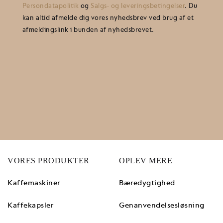
Persondatapolitik
og
Salgs- og leveringsbetingelser
. Du
kan altid afmelde dig vores nyhedsbrev ved brug af et
afmeldingslink i bunden af nyhedsbrevet.
VORES PRODUKTER
OPLEV MERE
Kaffemaskiner
Bæredygtighed
Kaffekapsler
Genanvendelsesløsning